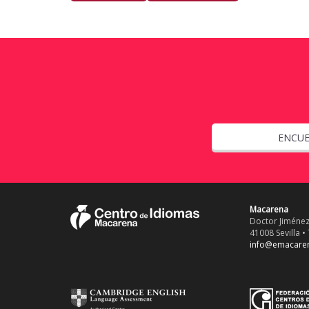
ENCUE
Macarena
Doctor Jiménez
41008 Sevilla • 
info@emacare