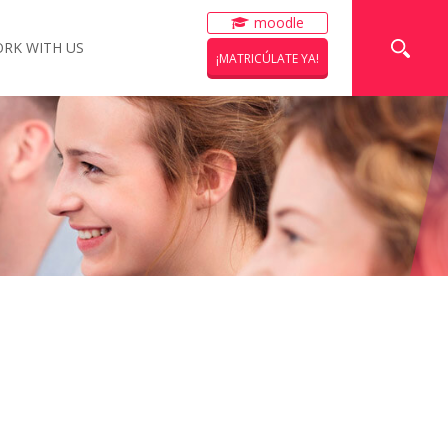
moodle
RK WITH US
¡MATRICÚLATE YA!