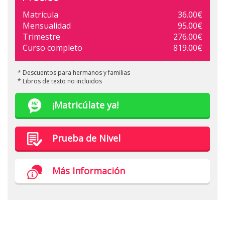
Matrícula
36.00€
Mensualidad
95.00€
Trimestre
276.00€
Curso completo
819.00€
* Descuentos para hermanos y familias
* Libros de texto no incluidos
¡Matricúlate ya!
Prueba de Nivel
Más Información