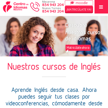
Macarena
moodle
854 943 204
Nuevo Torneo
¡MATRICÚLATE YA!
854 943 204
INICIO
CURSOS
EXÁMENES CAMBRIDGE
ACTIVIDADES DE VERANO
Nuestros cursos de Inglés
EL CENTRO
WORK WITH US
Aprende Inglés desde casa. Ahora
puedes seguir tus clases por
videoconferencias, cómodamente desde