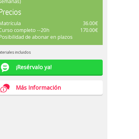
semanas)
Precios
Matrícula
36.00€
Curso completo --20h
170.00€
Posibilidad de abonar en plazos
teriales incluidos
¡Resérvalo ya!
Más Información