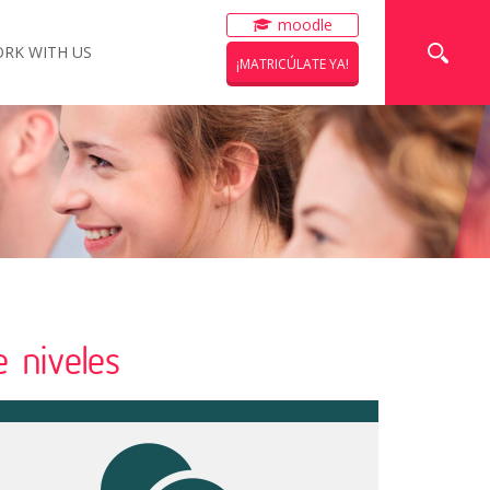
moodle
RK WITH US
¡MATRICÚLATE YA!
 niveles