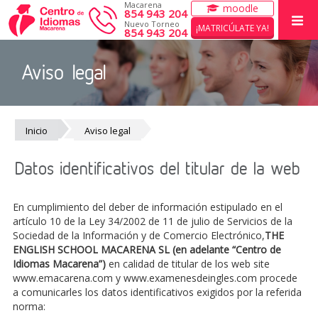
Macarena
moodle
854 943 204
Nuevo Torneo
¡MATRICÚLATE YA!
854 943 204
Aviso legal
INICIO
CURSOS
EXÁMENES CAMBRIDGE
Inicio
Aviso legal
ACTIVIDADES DE VERANO
Datos identificativos del titular de la web
EL CENTRO
En cumplimiento del deber de información estipulado en el
WORK WITH US
artículo 10 de la Ley 34/2002 de 11 de julio de Servicios de la
Sociedad de la Información y de Comercio Electrónico,
THE
ENGLISH SCHOOL MACARENA SL (en adelante “Centro de
Idiomas Macarena”)
en calidad de titular de los web site
www.emacarena.com y www.examenesdeingles.com procede
a comunicarles los datos identificativos exigidos por la referida
norma: