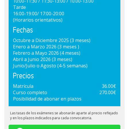
10:00-11:30 / 11:30-13:00 / 10.00-13.00
Tarde
16:00-19:00/ 17:00-20:00
(Horarios orientativos)
Fechas
Octubre a Diciembre 2025 (3 meses)
Enero a Marzo 2026 (3 meses )
Febrero a Mayo 2026 (4 meses)
Abril a Junio 2026 (3 meses)
Junio/Julio o Agosto (4-5 semanas)
Precios
Matrícula
36.00€
Curso completo
270.00€
Posibilidad de abonar en plazos
Las tasas de los exámenes se abonarán aparte al precio reflejado
y en los plazos indicados para cada convocatoria.