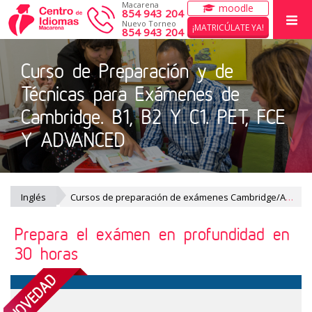
Macarena
moodle
854 943 204
Nuevo Torneo
¡MATRICÚLATE YA!
854 943 204
Curso de Preparación y de
INICIO
Técnicas para Exámenes de
CURSOS
Cambridge. B1, B2 Y C1. PET, FCE
EXÁMENES CAMBRIDGE
Y ADVANCED
ACTIVIDADES DE VERANO
EL CENTRO
Inglés
Cursos de preparación de exámenes Cambridge/Aptis/..
WORK WITH US
Prepara el exámen en profundidad en
30 horas