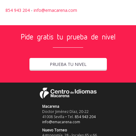
854 943 204
-
info@emacarena.com
Pide gratis tu prueba de nivel
PRUEBA TU NIVEL
Macarena
Doctor Jiménez Díaz, 20-22
41008 Sevilla • Tel.
854 943 204
info@emacarena.com
Nuevo Torneo
Astronomía, 28 - locales 65 y 66