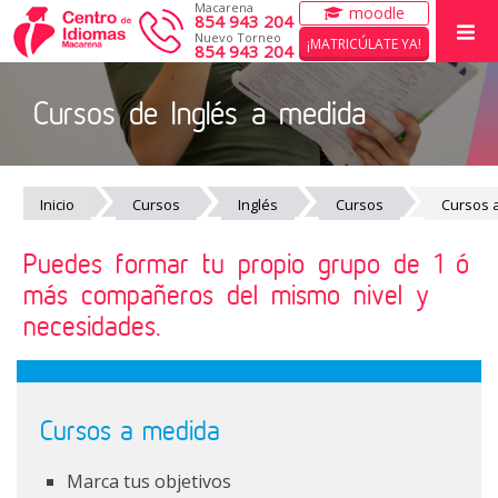
Macarena
moodle
854 943 204
Nuevo Torneo
¡MATRICÚLATE YA!
854 943 204
Cursos de Inglés a medida
INICIO
CURSOS
EXÁMENES CAMBRIDGE
Inicio
Cursos
Inglés
Cursos
Cursos 
ACTIVIDADES DE VERANO
Puedes formar tu propio grupo de 1 ó
más compañeros del mismo nivel y
EL CENTRO
necesidades.
WORK WITH US
Cursos a medida
Marca tus objetivos