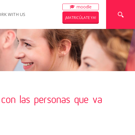
moodle
RK WITH US
¡MATRICÚLATE YA!
 con las personas que va