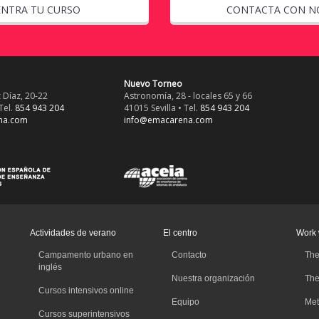
NTRA TU CURSO
CONTACTA CON N
Nuevo Torneo
 Díaz, 20-22
Astronomía, 28 - locales 65 y 66
Tel.
854 943 204
41015 Sevilla • Tel.
854 943 204
na.com
info@emacarena.com
Actividades de verano
El centro
Work 
Campamento urbano en
Contacto
The
inglés
Nuestra organización
The
Cursos intensivos online
Equipo
Met
Cursos superintensivos