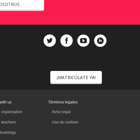
OSOTROS
¡MATRICÚLATE YA!
with us
Términos legales
 organisation
Aviso legal
 teachers
Uso de cookies
hodology