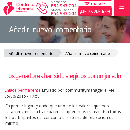
Macarena
moodle
854 943 204
Nuevo Torneo
¡MATRICÚLATE YA!
854 943 204
Añadir nuevo comentario
INICIO
CURSOS
EXÁMENES CAMBRIDGE
Añadir nuevo comentario
Añadir nuevo comentario
ACTIVIDADES DE VERANO
Los ganadores han sido elegidos por un jurado
EL CENTRO
WORK WITH US
Enlace permanente
Enviado por
communitymanager
el Vie,
05/06/2015 - 17:59
En primer lugar, y dado que uno de los valores que nos
caracterizan es la transparencia, queremos transmitir a todos
los participantes del concurso el sistema de resolución del
mismo.